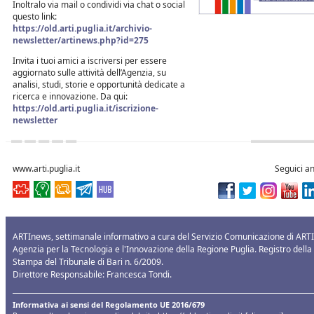
Inoltralo via mail o condividi via chat o social
questo link:
https://old.arti.puglia.it/archivio-
newsletter/artinews.php?id=275
Invita i tuoi amici a iscriversi per essere
aggiornato sulle attività dell’Agenzia, su
analisi, studi, storie e opportunità dedicate a
ricerca e innovazione. Da qui:
https://old.arti.puglia.it/iscrizione-
newsletter
www.arti.puglia.it
Seguici a
ARTInews, settimanale informativo a cura del Servizio Comunicazione di ARTI
Agenzia per la Tecnologia e l'Innovazione della Regione Puglia. Registro della
Stampa del Tribunale di Bari n. 6/2009.
Direttore Responsabile: Francesca Tondi.
Informativa ai sensi del Regolamento UE 2016/679