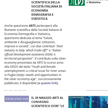
SCIENTIFICA DELLA
SOCIETÀ ITALIANA DI
ECONOMIA
DEMOGRAFIA E
STATISTICA
Anche quest’anno
ARTI
parteciperà alla
Riunione scientifica della Società Italiana di
Economia Demografia e Statistica,
quest’anno dedicata al tema “Salute,
ambiente e disuguaglianze: istituzioni,
imprese e società”, con due contributi "
Steel
industry in Italy: which trade-off?"
e
"Italian
official development assistance (ODA): a
territorial perspective"
. Il contributo sulla silver
economy presentato da ARTI lo scorso anno
alla SIEDS dal titolo "Youth and female
unemployment: a critical issue for inner areas
in Puglia (Italy): needs and opportunities in
the silver economy age", successivamente
pubblicato, è disponibile
[a questo link]
.
IL 29 MAGGIO ARTI AL
CONVEGNO
SCIENTIFICO ISTAT “LE