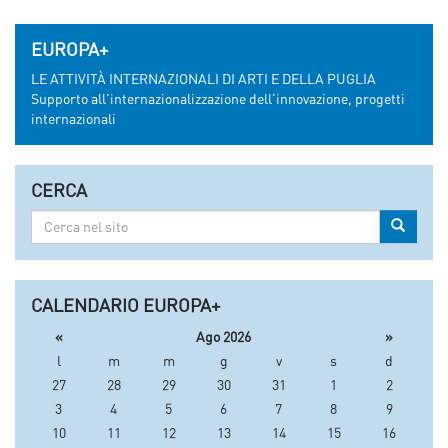
EUROPA+
LE ATTIVITÀ INTERNAZIONALI DI ARTI E DELLA PUGLIA
Supporto all'internazionalizzazione dell'innovazione, progetti
internazionali
CERCA
Cerca
Cerca
nel
sito
CALENDARIO EUROPA+
«
Ago 2026
»
l
m
m
g
v
s
d
27
28
29
30
31
1
2
3
4
5
6
7
8
9
10
11
12
13
14
15
16