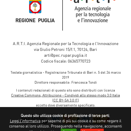
A.R.T.I. Agenzia Regionale per la Tecnologia e l'Innovazione
via Giulio Petroni 15/f.1, 70124, Bari
arti@pec.rupar.puglia.it
Codice fiscale: 06365770723
Testata giornalistica - Registrazione Tribunale di Bari n. 5 del 26 marzo
2019
Direttore responsabile: Francesca Tondi
I contenuti redazionali di questo sito sono distribuiti con licenza
Creative Commons, Attribuzione - Condividi allo stesso modo 3.0 Italia
(CC BY-SA 3.0 IT)
eccetto dove diversamente specificato.
Questo sito utilizza cookie di profilazione di terze parti
.
Leggi l'informativa
per saperne di più sui cookie e su come negare il
consenso al loro utilizzo. Proseguendo nella navigazione, acconsenti