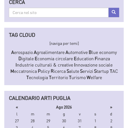
CERCA
Cerca
Cerca
nel
sito
TAG CLOUD
[naviga per temi]
A
erospazio
A
groalimentare
A
utomotive
B
lue economy
D
igitale
E
conomia circolare
E
ducation
F
inanza
I
ndustrie culturali & creative
I
nnovazione sociale
M
eccatronica
P
olicy
R
icerca
S
alute
S
ervizi
S
tartup
T
AC
T
ecnologia
T
erritorio
T
urismo
W
elfare
CALENDARIO ARTI PUGLIA
«
Ago 2026
»
l
m
m
g
v
s
d
27
28
29
30
31
1
2
3
4
5
6
7
8
9