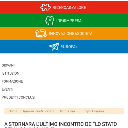
RICERCA&VALORE
IDE@IMPRESA
INNOVAZIONE&SOCIETÀ
EUROPA+
GIOVANI
ISTITUZIONI
FORMAZIONE
EVENTI
PROGETTI CONCLUSI
Home
Innovazione&Società
Istituzioni
Luoghi Comuni
A STORNARA L’ULTIMO INCONTRO DE “LO STATO