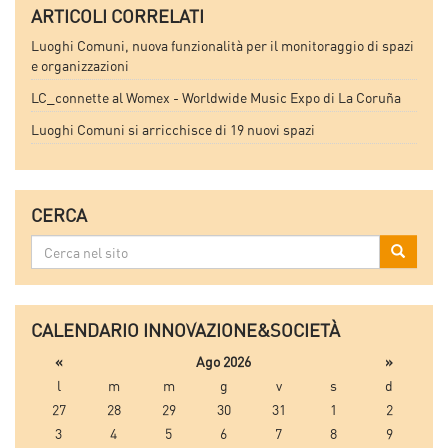
ARTICOLI CORRELATI
Luoghi Comuni, nuova funzionalità per il monitoraggio di spazi
e organizzazioni
LC_connette al Womex - Worldwide Music Expo di La Coruña
Luoghi Comuni si arricchisce di 19 nuovi spazi
CERCA
Cerca
Cerca
nel
sito
CALENDARIO INNOVAZIONE&SOCIETÀ
«
Ago 2026
»
l
m
m
g
v
s
d
27
28
29
30
31
1
2
3
4
5
6
7
8
9