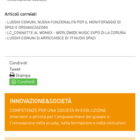
Articoli correlati
- LUOGHI COMUNI, NUOVA FUNZIONALITÀ PER IL MONITORAGGIO DI
SPAZI E ORGANIZZAZIONI
- LC_CONNETTE AL WOMEX - WORLDWIDE MUSIC EXPO DI LA CORUÑA
- LUOGHI COMUNI SI ARRICCHISCE DI 19 NUOVI SPAZI
Condividi
Tweet
Stampa
INNOVAZIONE&SOCIETÀ
COMPETENZE PER UNA SOCIETÀ IN EVOLUZIONE
Interventi e attività per l'empowerment dei giovani e
l'innovazione nella scuola, nella formazione e nelle istituzioni