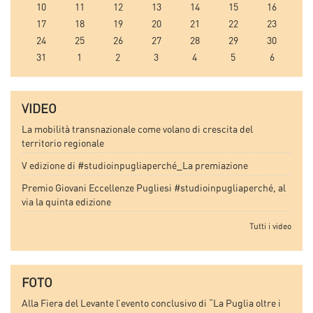
10
11
12
13
14
15
16
17
18
19
20
21
22
23
24
25
26
27
28
29
30
31
1
2
3
4
5
6
VIDEO
La mobilità transnazionale come volano di crescita del
territorio regionale
V edizione di #studioinpugliaperché_La premiazione
Premio Giovani Eccellenze Pugliesi #studioinpugliaperché, al
via la quinta edizione
Tutti i video
FOTO
Alla Fiera del Levante l’evento conclusivo di “La Puglia oltre i