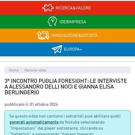
RICERCA&VALORE
IDE@IMPRESA
INNOVAZIONE&SOCIETÀ
EUROPA+
Home
Galleria video
3° INCONTRO PUGLIA FORESIGHT: LE INTERVISTE
A ALESSANDRO DELLI NOCI E GIANNA ELISA
BERLINGERIO
pubblicato il:
01 ottobre 2024
Se questo video non contiene i sottotitoli puoi abilitare quelli
generati automaticamente
da Youtube selezionando
"Impostazioni" dal player sottostante, cliccando su
"Sottotitoli" e selezionando "Italiano (generati