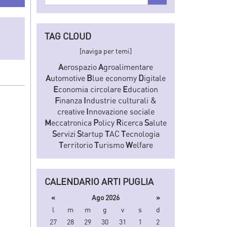
nel
sito
TAG CLOUD
[naviga per temi]
A
erospazio
A
groalimentare
A
utomotive
B
lue economy
D
igitale
E
conomia circolare
E
ducation
F
inanza
I
ndustrie culturali &
creative
I
nnovazione sociale
M
eccatronica
P
olicy
R
icerca
S
alute
S
ervizi
S
tartup
T
AC
T
ecnologia
T
erritorio
T
urismo
W
elfare
CALENDARIO ARTI PUGLIA
«
Ago 2026
»
l
m
m
g
v
s
d
27
28
29
30
31
1
2