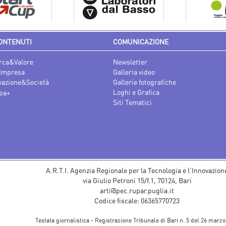
ONTENUTI
COMUNICAZIONE
rca&Valore
Newsletter
Impresa
Galleria video
vazione&Società
Gallerie fotografiche
Loghi e Grafica
pa+
Siti Tematici
A.R.T.I. Agenzia Regionale per la Tecnologia e l'Innovazion
via Giulio Petroni 15/f.1, 70124, Bari
arti@pec.rupar.puglia.it
Codice fiscale: 06365770723
Testata giornalistica - Registrazione Tribunale di Bari n. 5 del 26 marzo