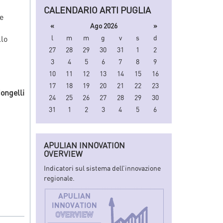
CALENDARIO ARTI PUGLIA
e
«
Ago 2026
»
l
m
m
g
v
s
d
llo
27
28
29
30
31
1
2
3
4
5
6
7
8
9
10
11
12
13
14
15
16
17
18
19
20
21
22
23
ongelli
24
25
26
27
28
29
30
31
1
2
3
4
5
6
APULIAN INNOVATION
OVERVIEW
Indicatori sul sistema dell’innovazione
regionale.