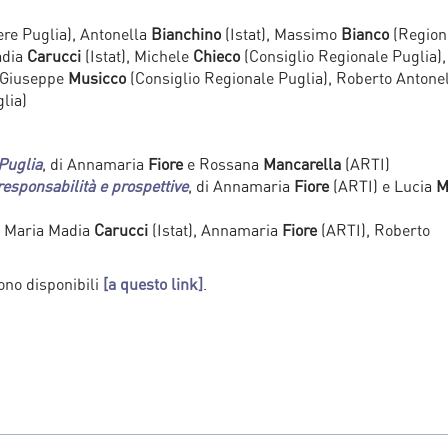
e Puglia), Antonella
Bianchino
(Istat), Massimo
Bianco
(Region
adia
Carucci
(Istat), Michele
Chieco
(Consiglio Regionale Puglia),
, Giuseppe
Musicco
(Consiglio Regionale Puglia), Roberto Antone
lia)
 Puglia
, di Annamaria
Fiore
e Rossana
Mancarella
(ARTI)
responsabilità e prospettive
, di Annamaria
Fiore
(ARTI) e Lucia
M
a Maria Madia
Carucci
(Istat), Annamaria
Fiore
(ARTI), Roberto
ono disponibili
[a questo link]
.