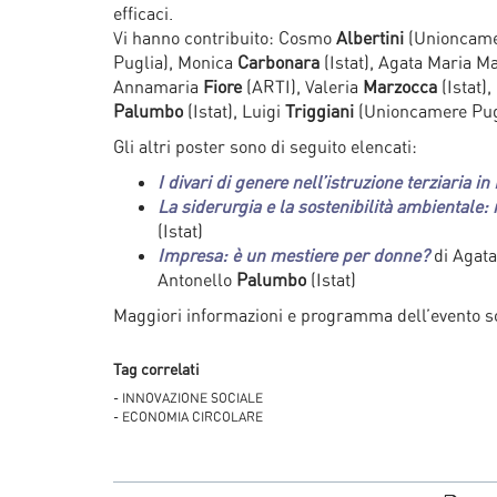
efficaci.
Vi hanno contribuito: Cosmo
Albertini
(Unioncamer
Puglia), Monica
Carbonara
(Istat), Agata Maria M
Annamaria
Fiore
(ARTI), Valeria
Marzocca
(Istat)
Palumbo
(Istat), Luigi
Triggiani
(Unioncamere Pug
Gli altri poster sono di seguito elencati:
I divari di genere nell’istruzione terziaria in
La siderurgia e la sostenibilità ambientale: 
(Istat)
Impresa: è un mestiere per donne?
di Agat
Antonello
Palumbo
(Istat)
Maggiori informazioni e programma dell’evento s
Tag correlati
- INNOVAZIONE SOCIALE
- ECONOMIA CIRCOLARE