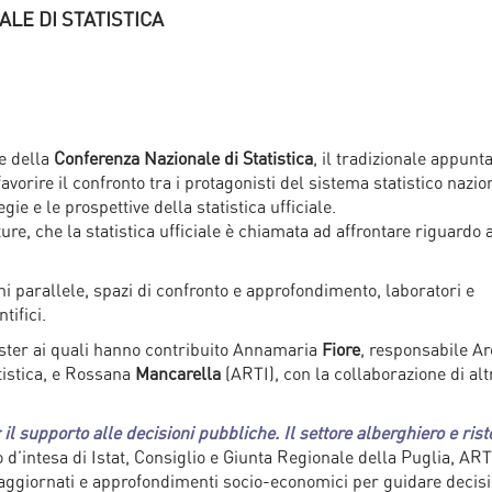
LE DI STATISTICA
e della
Conferenza Nazionale di Statistica
, il tradizionale appun
avorire il confronto tra i protagonisti del sistema statistico nazio
egie e le prospettive della statistica ufficiale.
ture, che la statistica ufficiale è chiamata ad affrontare riguardo 
.
oni parallele, spazi di confronto e approfondimento, laboratori e
tifici.
oster ai quali hanno contribuito Annamaria
Fiore
, responsabile Ar
tistica, e Rossana
Mancarella
(ARTI), con la collaborazione di alt
 il supporto alle decisioni pubbliche. Il settore alberghiero e rist
o d’intesa di Istat, Consiglio e Giunta Regionale della Puglia, ART
i aggiornati e approfondimenti socio-economici per guidare decisi