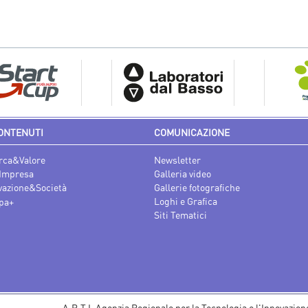
ONTENUTI
COMUNICAZIONE
rca&Valore
Newsletter
Impresa
Galleria video
vazione&Società
Gallerie fotografiche
Loghi e Grafica
pa+
Siti Tematici
A.R.T.I. Agenzia Regionale per la Tecnologia e l'Innovazion