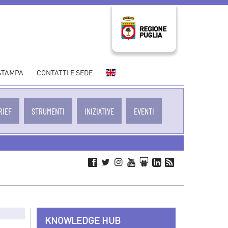
THE
 STAMPA
CONTATTI E SEDE
AGENCY
–
ENGLISH
RIEF
STRUMENTI
INIZIATIVE
EVENTI
VERSION
KNOWLEDGE HUB