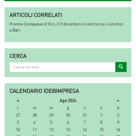
ARTICOLI CORRELATI
Premio Compasso d’Oro, il 9 dicembre incontro con i vincitori
a Bari
CERCA
Cerca
Cerca
nel
sito
CALENDARIO IDE@IMPRESA
«
Ago 2026
»
l
m
m
g
v
s
d
27
28
29
30
31
1
2
3
4
5
6
7
8
9
10
11
12
13
14
15
16