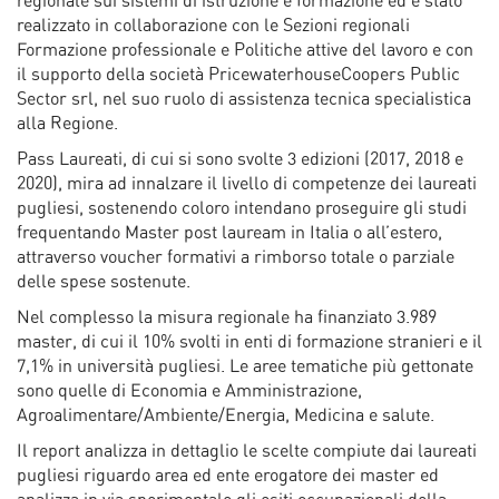
regionale sui sistemi di istruzione e formazione ed è stato
realizzato in collaborazione con le Sezioni regionali
Formazione professionale e Politiche attive del lavoro e con
il supporto della società PricewaterhouseCoopers Public
Sector srl, nel suo ruolo di assistenza tecnica specialistica
alla Regione.
Pass Laureati, di cui si sono svolte 3 edizioni (2017, 2018 e
2020), mira ad innalzare il livello di competenze dei laureati
pugliesi, sostenendo coloro intendano proseguire gli studi
frequentando Master post lauream in Italia o all’estero,
attraverso voucher formativi a rimborso totale o parziale
delle spese sostenute.
Nel complesso la misura regionale ha finanziato 3.989
master, di cui il 10% svolti in enti di formazione stranieri e il
7,1% in università pugliesi. Le aree tematiche più gettonate
sono quelle di Economia e Amministrazione,
Agroalimentare/Ambiente/Energia, Medicina e salute.
Il report analizza in dettaglio le scelte compiute dai laureati
pugliesi riguardo area ed ente erogatore dei master ed