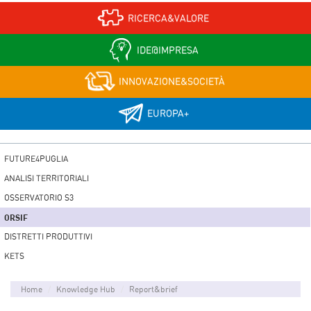
RICERCA&VALORE
IDE@IMPRESA
INNOVAZIONE&SOCIETÀ
EUROPA+
FUTURE4PUGLIA
ANALISI TERRITORIALI
OSSERVATORIO S3
ORSIF
DISTRETTI PRODUTTIVI
KETS
Home
Knowledge Hub
Report&brief