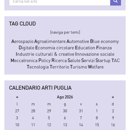
Cerca
nel
sito
TAG CLOUD
[naviga per temi]
A
erospazio
A
groalimentare
A
utomotive
B
lue economy
D
igitale
E
conomia circolare
E
ducation
F
inanza
I
ndustrie culturali & creative
I
nnovazione sociale
M
eccatronica
P
olicy
R
icerca
S
alute
S
ervizi
S
tartup
T
AC
T
ecnologia
T
erritorio
T
urismo
W
elfare
CALENDARIO ARTI PUGLIA
«
Ago 2026
»
l
m
m
g
v
s
d
27
28
29
30
31
1
2
3
4
5
6
7
8
9
10
11
12
13
14
15
16