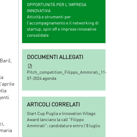
OPPORTUNITÀ PER L'IMPRESA
INNOVATIVA
Attività e strumenti per
l'accompagnamento e il networking di
startup, spin off e imprese innovative
consolidate
DOCUMENTI ALLEGATI
Bari),
Pitch_competition_Filippo_Ammirati_11-
la
07-2024 agenda
’aprile
ella
enti.
ARTICOLI CORRELATI
Start Cup Puglia e Innovation Village
Award lanciano la call "Filippo
ci,
Ammirati": candidature entro l'8 luglio
amaria