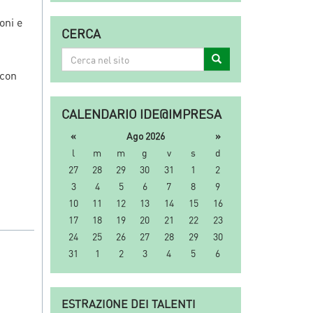
oni e
CERCA
Cerca
Cerca
nel
 con
sito
CALENDARIO IDE@IMPRESA
«
Ago 2026
»
l
m
m
g
v
s
d
27
28
29
30
31
1
2
3
4
5
6
7
8
9
10
11
12
13
14
15
16
17
18
19
20
21
22
23
24
25
26
27
28
29
30
31
1
2
3
4
5
6
ESTRAZIONE DEI TALENTI