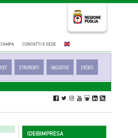
THE
 STAMPA
CONTATTI E SEDE
AGENCY
–
ENGLISH
RIEF
STRUMENTI
INIZIATIVE
EVENTI
VERSION
IDE@IMPRESA