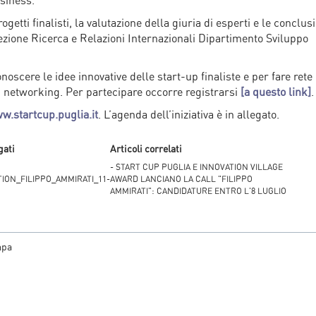
siness.
getti finalisti, la valutazione della giuria di esperti e le conclusi
Sezione Ricerca e Relazioni Internazionali Dipartimento Sviluppo
noscere le idee innovative delle start-up finaliste e per fare rete
di networking. Per partecipare occorre registrarsi
[a questo link]
.
w.startcup.puglia.it
. L’agenda dell’iniziativa è in allegato.
gati
Articoli correlati
- START CUP PUGLIA E INNOVATION VILLAGE
ION_FILIPPO_AMMIRATI_11-
AWARD LANCIANO LA CALL "FILIPPO
AMMIRATI": CANDIDATURE ENTRO L'8 LUGLIO
mpa