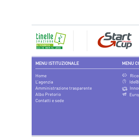
MENU ISTITUZIONALE
MENU C
Home
Rice
L’agenzia
Ide@
Amministrazione trasparente
Inno
Albo Pretorio
Euro
Contatti e sede