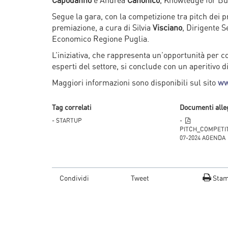
Capodanno
e Andrea
Canonico
, Knowledge for Bu
Segue la gara, con la competizione tra pitch dei pro
premiazione, a cura di Silvia
Visciano
, Dirigente 
Economico Regione Puglia.
L’iniziativa, che rappresenta un’opportunità per co
esperti del settore, si conclude con un aperitivo 
Maggiori informazioni sono disponibili sul sito
ww
Tag correlati
Documenti alle
- STARTUP
-
PITCH_COMPETIT
07-2024 AGENDA
Condividi
Tweet
Sta