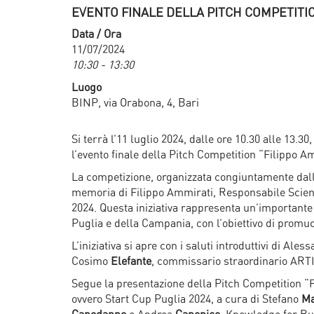
EVENTO FINALE DELLA PITCH COMPETITIO
Data / Ora
11/07/2024
10:30 - 13:30
Luogo
BINP, via Orabona, 4, Bari
Si terrà l’11 luglio 2024, dalle ore 10.30 alle 13.3
l’evento finale della Pitch Competition “Filippo A
La competizione, organizzata congiuntamente dalla 
memoria di Filippo Ammirati, Responsabile Scie
2024. Questa iniziativa rappresenta un’importante 
Puglia e della Campania, con l’obiettivo di promu
L’iniziativa si apre con i saluti introduttivi di Ale
Cosimo
Elefante
, commissario straordinario ART
Segue la presentazione della Pitch Competition “Fi
ovvero Start Cup Puglia 2024, a cura di Stefano
Ma