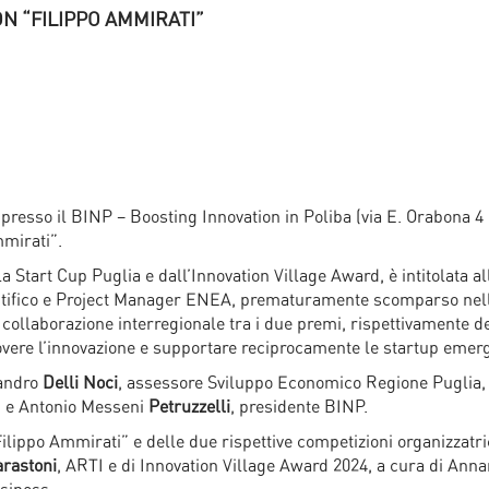
N “FILIPPO AMMIRATI”
0, presso il BINP – Boosting Innovation in Poliba (via E. Orabona 4 
mmirati”.
Start Cup Puglia e dall’Innovation Village Award, è intitolata al
ntifico e Project Manager ENEA, prematuramente scomparso nell
collaborazione interregionale tra i due premi, rispettivamente d
overe l’innovazione e supportare reciprocamente le startup emerg
ssandro
Delli Noci
, assessore Sviluppo Economico Regione Puglia,
I e Antonio Messeni
Petruzzelli
, presidente BINP.
lippo Ammirati” e delle due rispettive competizioni organizzatri
rastoni
, ARTI e di Innovation Village Award 2024, a cura di Ann