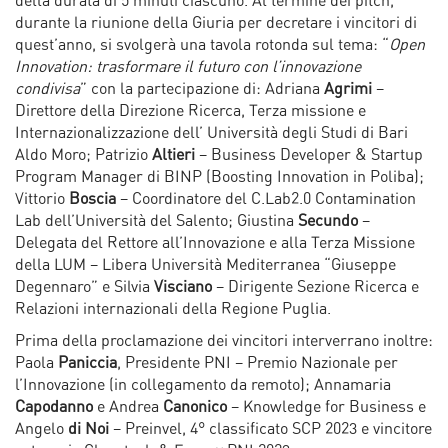
della durata di 5 minuti ciascuno. Al termine dei pitch,
durante la riunione della Giuria per decretare i vincitori di
quest’anno, si svolgerà una tavola rotonda sul tema: “
Open
Innovation: trasformare il futuro con l’innovazione
condivisa
” con la partecipazione di: Adriana
Agrimi
–
Direttore della Direzione Ricerca, Terza missione e
Internazionalizzazione dell’ Università degli Studi di Bari
Aldo Moro; Patrizio
Altieri
– Business Developer & Startup
Program Manager di BINP (Boosting Innovation in Poliba);
Vittorio
Boscia
– Coordinatore del C.Lab2.0 Contamination
Lab dell’Università del Salento; Giustina
Secundo
–
Delegata del Rettore all’Innovazione e alla Terza Missione
della LUM – Libera Università Mediterranea “Giuseppe
Degennaro” e Silvia
Visciano
– Dirigente Sezione Ricerca e
Relazioni internazionali della Regione Puglia.
Prima della proclamazione dei vincitori interverrano inoltre:
Paola
Paniccia
, Presidente PNI – Premio Nazionale per
l’Innovazione (in collegamento da remoto); Annamaria
Capodanno
e Andrea
Canonico
– Knowledge for Business e
Angelo
di Noi
– Preinvel, 4° classificato SCP 2023 e vincitore