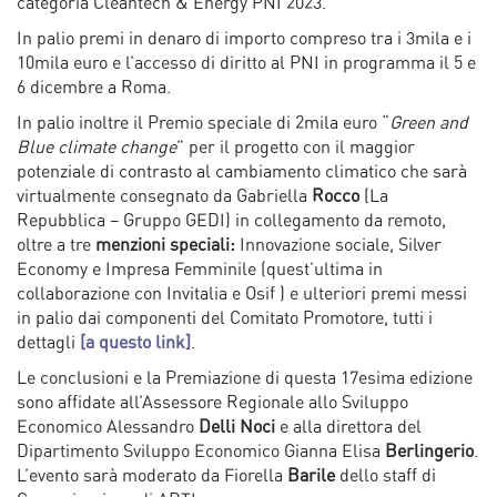
categoria Cleantech & Energy PNI 2023.
In palio premi in denaro di importo compreso tra i 3mila e i
10mila euro e l’accesso di diritto al PNI in programma il 5 e
6 dicembre a Roma.
In palio inoltre il Premio speciale di 2mila euro “
Green and
Blue climate change
” per il progetto con il maggior
potenziale di contrasto al cambiamento climatico che sarà
virtualmente consegnato da Gabriella
Rocco
(La
Repubblica – Gruppo GEDI) in collegamento da remoto,
oltre a tre
menzioni speciali:
Innovazione sociale, Silver
Economy e Impresa Femminile (quest’ultima in
collaborazione con Invitalia e Osif ) e ulteriori premi messi
in palio dai componenti del Comitato Promotore, tutti i
dettagli
[a questo link]
.
Le conclusioni e la Premiazione di questa 17esima edizione
sono affidate all’Assessore Regionale allo Sviluppo
Economico Alessandro
Delli Noci
e alla direttora del
Dipartimento Sviluppo Economico Gianna Elisa
Berlingerio
.
L’evento sarà moderato da Fiorella
Barile
dello staff di