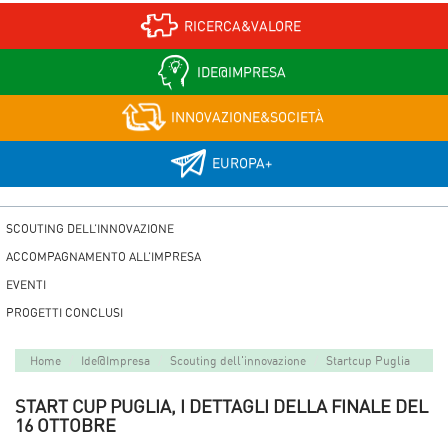
RICERCA&VALORE
IDE@IMPRESA
INNOVAZIONE&SOCIETÀ
EUROPA+
SCOUTING DELL’INNOVAZIONE
ACCOMPAGNAMENTO ALL’IMPRESA
EVENTI
PROGETTI CONCLUSI
Home
Ide@Impresa
Scouting dell'innovazione
Startcup Puglia
START CUP PUGLIA, I DETTAGLI DELLA FINALE DEL
16 OTTOBRE