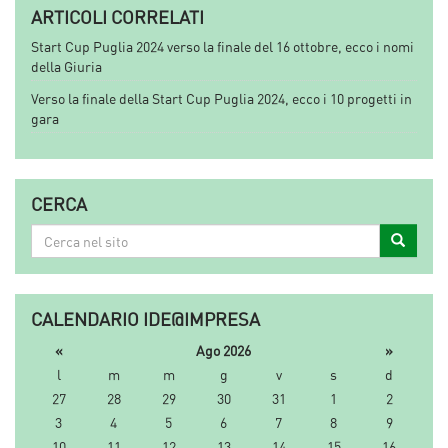
ARTICOLI CORRELATI
Start Cup Puglia 2024 verso la finale del 16 ottobre, ecco i nomi
della Giuria
Verso la finale della Start Cup Puglia 2024, ecco i 10 progetti in
gara
CERCA
Cerca
Cerca
nel
sito
CALENDARIO IDE@IMPRESA
«
Ago 2026
»
l
m
m
g
v
s
d
27
28
29
30
31
1
2
3
4
5
6
7
8
9
10
11
12
13
14
15
16