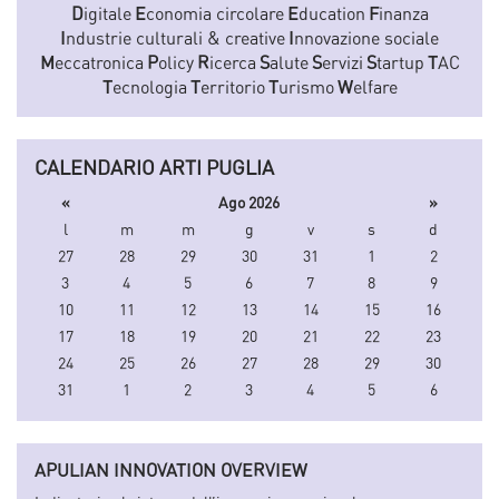
D
igitale
E
conomia circolare
E
ducation
F
inanza
I
ndustrie culturali & creative
I
nnovazione sociale
M
eccatronica
P
olicy
R
icerca
S
alute
S
ervizi
S
tartup
T
AC
T
ecnologia
T
erritorio
T
urismo
W
elfare
CALENDARIO ARTI PUGLIA
«
Ago 2026
»
l
m
m
g
v
s
d
27
28
29
30
31
1
2
3
4
5
6
7
8
9
10
11
12
13
14
15
16
17
18
19
20
21
22
23
24
25
26
27
28
29
30
31
1
2
3
4
5
6
APULIAN INNOVATION OVERVIEW