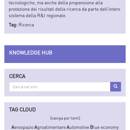
tecnologiche, ma anche della propensione alla
protezione dei risultati della ricerca da parte dell’intero
sistema della R&I regionale.
Tag:
Ricerca
KNOWLEDGE HUB
CERCA
Cerca
Cerca
nel
sito
TAG CLOUD
[naviga per temi]
A
erospazio
A
groalimentare
A
utomotive
B
lue economy