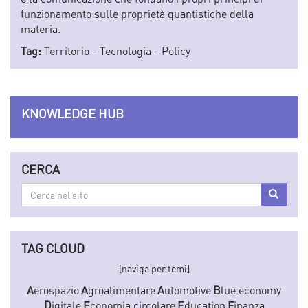
funzionamento sulle proprietà quantistiche della
materia.
Tag:
Territorio
-
Tecnologia
-
Policy
KNOWLEDGE HUB
CERCA
Cerca
Cerca
nel
sito
TAG CLOUD
[naviga per temi]
A
erospazio
A
groalimentare
A
utomotive
B
lue economy
D
igitale
E
conomia circolare
E
ducation
F
inanza