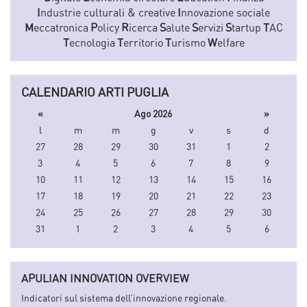
I
ndustrie culturali & creative
I
nnovazione sociale
M
eccatronica
P
olicy
R
icerca
S
alute
S
ervizi
S
tartup
T
AC
T
ecnologia
T
erritorio
T
urismo
W
elfare
CALENDARIO ARTI PUGLIA
«
Ago 2026
»
l
m
m
g
v
s
d
27
28
29
30
31
1
2
3
4
5
6
7
8
9
10
11
12
13
14
15
16
17
18
19
20
21
22
23
24
25
26
27
28
29
30
31
1
2
3
4
5
6
APULIAN INNOVATION OVERVIEW
Indicatori sul sistema dell’innovazione regionale.